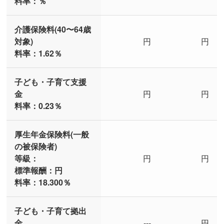
料率：
％
介護保険料(40〜64歳
対象)
円
円
料率：1.62％
子ども・子育て支援
金
円
円
料率：0.23％
厚生年金保険料(一般
の被保険者)
等級：
円
円
標準報酬：
円
料率：18.300％
子ども・子育て拠出
金
---
円