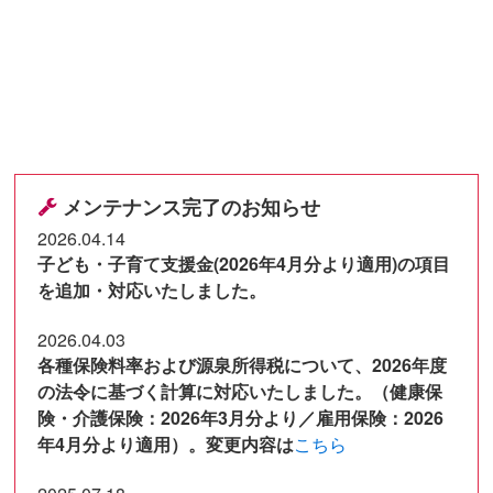
新卒者の産業別離職状況
おすすめ記事一覧
知っておきたい手取りと額面(総支給)の違い
転職・キャリアアップにおすすめの資格
メンテナンス完了のお知らせ
【2026年版】年収の壁まとめ
2026.04.14
夏のボーナスは使い道は貯蓄？それとも投資？
子ども・子育て支援金(2026年4月分より適用)の項目
を追加・対応いたしました。
プライバシーポリシー
2026.04.03
サイト運営会社
各種保険料率および源泉所得税について、2026年度
の法令に基づく計算に対応いたしました。（健康保
険・介護保険：2026年3月分より／雇用保険：2026
年4月分より適用）。変更内容は
こちら