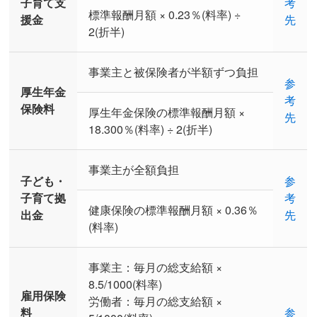
子育て支
考
標準報酬月額 × 0.23％(料率) ÷
援金
先
2(折半)
事業主と被保険者が半額ずつ負担
参
厚生年金
考
保険料
厚生年金保険の標準報酬月額 ×
先
18.300％(料率) ÷ 2(折半)
事業主が全額負担
子ども・
参
子育て拠
考
健康保険の標準報酬月額 × 0.36％
出金
先
(料率)
事業主：毎月の総支給額 ×
8.5/1000(料率)
雇用保険
労働者：毎月の総支給額 ×
料
参