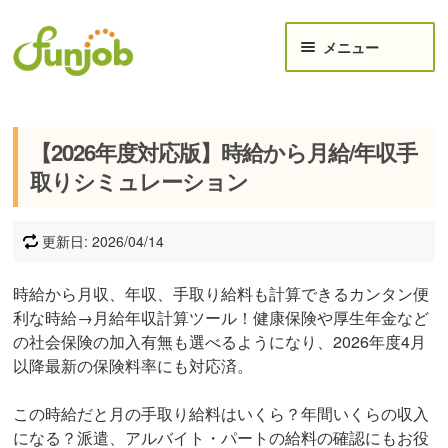
ナビゲーションへスキップ
コンテンツへスキップ
メニュー
給与計算ツール
【2026年度対応版】時給から月給/年収手
月給から手取り計算｜月収年収_手取りシミュレーショ
取りシミュレーション
ン
時給 → 月給 / 手取り給与 シミュレーション
更新日: 2026/04/14
年収・月収 手取り早見表
時給から月収、年収、手取り給料も計算できるカンタン便
ボーナス(賞与)手取り計算機
利な時給→月給年収計算ツール！健康保険や厚生年金など
の社会保険の加入有無も選べるようになり、2026年度4月
月想定-残業代計算機-
以降最新の保険料率にも対応済。
【失業手当】計算機＆受給方法
この時給だと月の手取り給料はいくら？年間いくらの収入
ご要望・ご報告受付
になる？派遣、アルバイト・パートの給料の確認にもお役