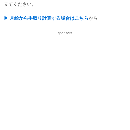
立てください。
有効求人倍率関連
▶︎ 月給から手取り計算する場合はこちら
から
有効求人倍率とは
都道府県別有効求人倍率
sponsors
都道府県別有効求人倍率ランキング
全国安定所別の有効求人倍率
賃金関連
地域別最低賃金
産業別初任給
都道府県別初任給
雇用関連
転職入職者が前職を辞めた理由