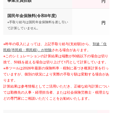
事業主負担額
円
国民年金保険料(令和8年度)
※手取り給与は国民年金保険料を差し引い
円
て計算していません。
※昨年の収入によっては、上記手取り給与(支給額)から、
別途「住
民税(市民税・県民税)」が控除
される場合があります。
※このシミュレーションの計算結果は端数が50銭以下の場合は切り
捨て、50銭を超える場合は切り上げて1円として計算しています。
※本ツールは2026年最新の保険料率・税制に基づき概算計算を行っ
ていますが、個別の状況により実際の手取り額は変動する場合があ
ります。
計算結果は参考情報としてご活用いただき、正確な給与計算につい
ては勤務先の人事・経理担当者、または社会保険労務士・税理士な
どの専門家にご相談いただくことをお勧めいたします。