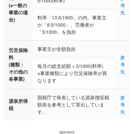
5/1000(料率)
(※一般の
考
事業の場
先
料率「13.5/1000」の内、事業主
合)
が「8.5/1000」、労働者が
「5/1000」を負担
事業主が全額負担
労災保険
料
参
(種類：
考
毎月の総支給額 × 3/1000(料率)
その他の
先
※事業種類により労災保険率が異
各事業)
なります
国税庁で発表している源泉徴収税
参
源泉所得
額表を参考として算出していま
考
税
す。
先
sponsors