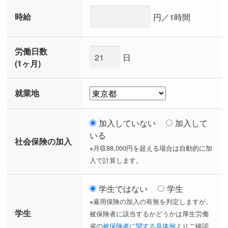
時給
円／1時間
労働日数
日
(1ヶ月)
就業地
加入していない
加入して
いる
社会保険の加入
※月収88,000円を超える場合は自動的に加
入で計算します。
学生ではない
学生
※雇用保険の加入の有無を判定しますが、
学生
被保険者に該当するかどうかは厚生労働
省の
被保険者に関する具体例
よりご確認