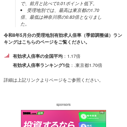
で、前月と比べて0.01ポイント低下。
有効求人倍率関連
受理地別では、最高は東京都の1.70
倍、最低は神奈川県の0.83倍となりまし
有効求人倍率とは
た。
都道府県別有効求人倍率
令和8年5月分の受理地別有効求人倍率（季節調整値）ラン
キングはこちらのページをご覧ください。
都道府県別有効求人倍率ランキング
全国安定所別の有効求人倍率
有効求人倍率の全国平均
：1.17倍
有効求人倍率ランキング1位
：.東京都1.70倍
賃金関連
地域別最低賃金
詳細は上記リンクよりページをご参照ください。
産業別初任給
都道府県別初任給
sponsors
雇用関連
転職入職者が前職を辞めた理由