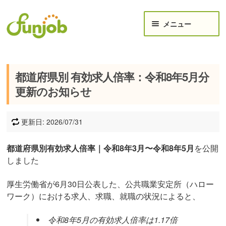
ナビゲーションへスキップ
コンテンツへスキップ
メニュー
給与計算ツール
都道府県別 有効求人倍率：令和8年5月分
月給から手取り計算｜月収年収_手取りシミュレーショ
更新のお知らせ
ン
時給 → 月給 / 手取り給与 シミュレーション
更新日: 2026/07/31
年収・月収 手取り早見表
都道府県別有効求人倍率｜令和8年3月〜令和8年5月
を公開
ボーナス(賞与)手取り計算機
しました
月想定-残業代計算機-
厚生労働省が6月30日公表した、公共職業安定所（ハロー
ワーク）における求人、求職、就職の状況によると、
【失業手当】計算機＆受給方法
ご要望・ご報告受付
令和8年5月の有効求人倍率は1.17倍