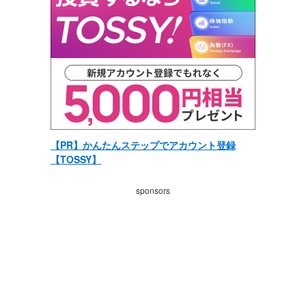
新卒者の産業別離職状況
おすすめ記事一覧
知っておきたい手取りと額面(総支給)の違い
転職・キャリアアップにおすすめの資格
【2026年版】年収の壁まとめ
【PR】かんたんステップでアカウント登録
夏のボーナスは使い道は貯蓄？それとも投資？
【TOSSY】
プライバシーポリシー
sponsors
サイト運営会社