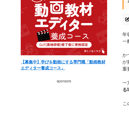
年
一
か
が
【募集中】学びを動画にする専門職「動画教材
エディター養成コース」
重
sponsors
一
る
こ