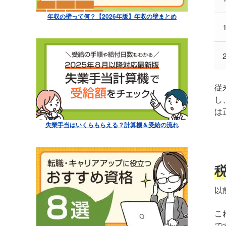
年収の壁って何？【2026年版】年収の壁まとめ
従
し
は
失業手当はいくらもらえる？計算機＆受給の流れ
税
以
こ
で