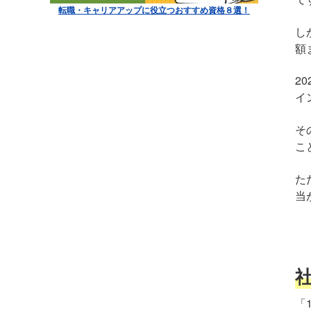
転職・キャリアアップに役立つおすすめ資格８選！
し
額
2
イ
そ
こ
た
当
「