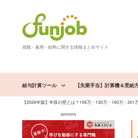
ナビゲーションへスキップ
コンテンツへスキップ
就職・雇用・給料に関する情報まとめサイト
給与計算ツール
【失業手当】計算機＆受給
【2026年版】年収の壁とは？106万・130万・160万・2
sponsors