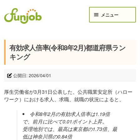
ナビゲーションへスキップ
コンテンツへスキップ
メニュー
給与計算ツール
有効求人倍率(令和8年2月)都道府県ラン
月給から手取り計算｜月収年収_手取りシミュレーショ
キング
ン
時給 → 月給 / 手取り給与 シミュレーション
公開日: 2026/04/01
年収・月収 手取り早見表
厚生労働省が3月31日公表した、公共職業安定所（ハロー
ボーナス(賞与)手取り計算機
ワーク）における求人、求職、就職の状況によると、
月想定-残業代計算機-
令和8年2月の有効求人倍率は1.19倍
で、前月に比べて0.01ポイント上昇。
【失業手当】計算機＆受給方法
受理地別では、最高は東京都の1.73倍、最
ご要望・ご報告受付
低は神奈川県の0.84倍