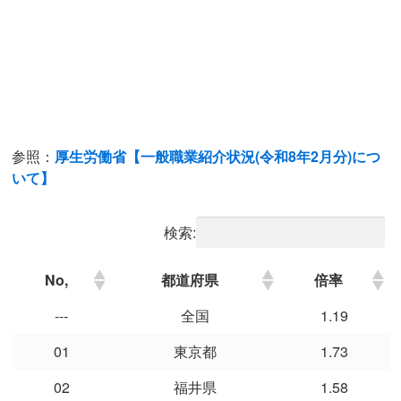
新卒者の産業別離職状況
おすすめ記事一覧
知っておきたい手取りと額面(総支給)の違い
転職・キャリアアップにおすすめの資格
参照：
厚生労働省【一般職業紹介状況(令和8年2月分)につ
【2026年版】年収の壁まとめ
いて】
夏のボーナスは使い道は貯蓄？それとも投資？
検索:
プライバシーポリシー
No,
都道府県
倍率
サイト運営会社
---
全国
1.19
01
東京都
1.73
02
福井県
1.58