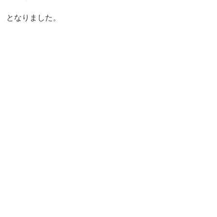
有効求人倍率関連
となりました。
有効求人倍率とは
都道府県別有効求人倍率
都道府県別有効求人倍率ランキング
全国安定所別の有効求人倍率
賃金関連
地域別最低賃金
産業別初任給
都道府県別初任給
雇用関連
転職入職者が前職を辞めた理由